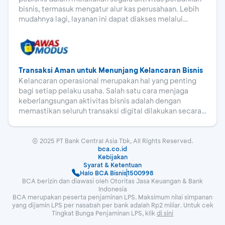
bisnis, termasuk mengatur alur kas perusahaan. Lebih
mudahnya lagi, layanan ini dapat diakses melalui
berbagai perangkat yang terhubung dengan jaringan
internet.
Transaksi Aman untuk Menunjang Kelancaran Bisnis
Kelancaran operasional merupakan hal yang penting
bagi setiap pelaku usaha. Salah satu cara menjaga
keberlangsungan aktivitas bisnis adalah dengan
memastikan seluruh transaksi digital dilakukan secara
aman. Dalam beberapa waktu terakhir, berbagai upaya
penipuan yang mengatasnamakan BCA, termasuk
phishing semakin marak. Karena itu, kewaspadaan
© 2025 PT Bank Central Asia Tbk, All Rights Reserved.
bca.co.id
menjadi langkah yang sangat diperlukan.
Kebijakan
Syarat & Ketentuan
Halo BCA Bisnis
1500998
BCA berizin dan diawasi oleh Otoritas Jasa Keuangan & Bank
Indonesia
BCA merupakan peserta penjaminan LPS. Maksimum nilai simpanan
yang dijamin LPS per nasabah per bank adalah Rp2 miliar. Untuk cek
Tingkat Bunga Penjaminan LPS, klik
di sini